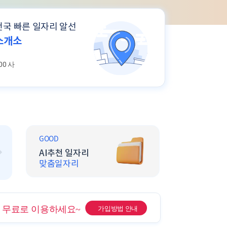
전국 빠른 일자리 알선
소개소
00 사
GOOD
GOOD
_right
AI추천 일자리
취업 성공률 U
맞춤일자리
인재등록