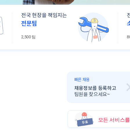
전국 현장을 책임지는
전문팀
2,500 팀
8
빠른 채용
GOOD
chevron
좋은 일자리 빠르게
채용정보를 등록하고
간편지원
팀원을 찾으세요~