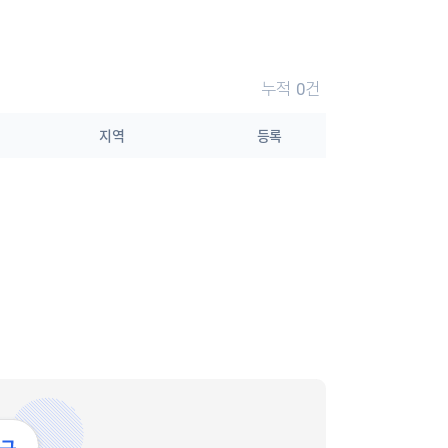
누적
0
건
지역
등록