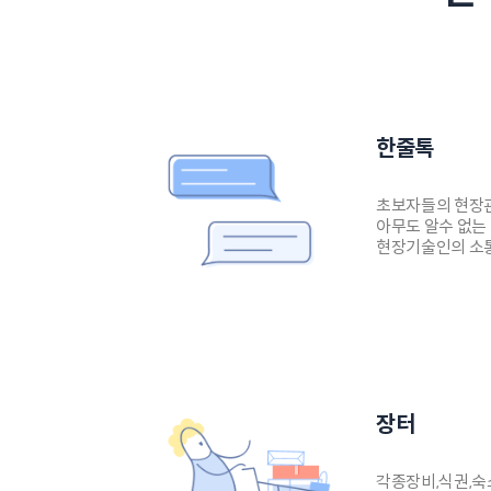
한줄톡
초보자들의 현장관
아무도 알수 없는
현장기술인의 소
장터
각종장비,식권,숙